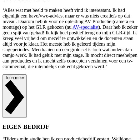
‘Alles wat met beeld te maken heeft vind ik interessant. Ik had
eigenlijk een havo/vwo-advies, maar er was niets creatiefs op dat
niveau. Daarom heb ik voor de opleiding AV Productie (camera en
montage) op het GLR gekozen (nu
AV-specialist
). Daar heb ik zeker
geen spijt van gehad! Ik kijk heel positief terug op mijn GLR-tijd. Ik
kreeg veel vrijheid om mezelf te ontwikkelen en de docenten staan
altijd voor je klaar. Het meeste heb ik geleerd tijdens mijn
stageperiodes. Meedraaien op een grote set is toch wat anders dan
camjo-werk. Ik had geluk met mijn stage. Ik mocht direct meehelpen
aan producties en ik mocht zelfs concepten verzinnen voor een tv-
commercial, die uiteindelijk ook echt gekozen werd!’
Toon meer
EIGEN BEDRIJF
‘Tijdens mijn studie ben ik een productiebedrijf gestart, Welldone