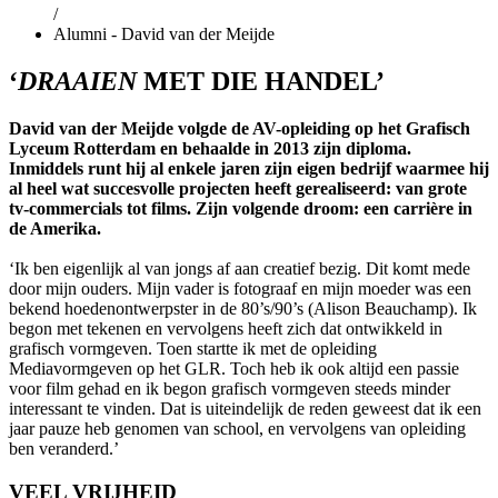
/
Alumni - David van der Meijde
‘
DRAAIEN
MET DIE HANDEL’
David van der Meijde volgde de AV-opleiding op het Grafisch
Lyceum Rotterdam en behaalde in 2013 zijn diploma.
Inmiddels runt hij al enkele jaren zijn eigen bedrijf waarmee hij
al heel wat succesvolle projecten heeft gerealiseerd: van grote
tv-commercials tot films. Zijn volgende droom: een carrière in
de Amerika.
‘Ik ben eigenlijk al van jongs af aan creatief bezig. Dit komt mede
door mijn ouders. Mijn vader is fotograaf en mijn moeder was een
bekend hoedenontwerpster in de 80’s/90’s (Alison Beauchamp). Ik
begon met tekenen en vervolgens heeft zich dat ontwikkeld in
grafisch vormgeven. Toen startte ik met de opleiding
Mediavormgeven op het GLR. Toch heb ik ook altijd een passie
voor film gehad en ik begon grafisch vormgeven steeds minder
interessant te vinden. Dat is uiteindelijk de reden geweest dat ik een
jaar pauze heb genomen van school, en vervolgens van opleiding
ben veranderd.’
VEEL VRIJHEID