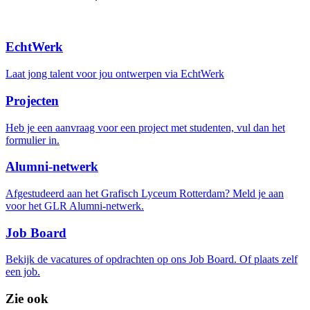
EchtWerk
Laat jong talent voor jou ontwerpen via EchtWerk
Projecten
Heb je een aanvraag voor een project met studenten, vul dan het
formulier in.
Alumni-
netwerk
Afgestudeerd aan het Grafisch Lyceum Rotterdam? Meld je aan
voor het GLR Alumni-netwerk.
Job Board
Bekijk de vacatures of opdrachten op ons Job Board. Of plaats zelf
een job.
Zie ook