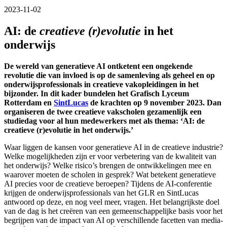
2023-11-02
AI: de
creatieve (r)evolutie
in het
onderwijs
De wereld van generatieve AI ontketent een ongekende
revolutie die van invloed is op de samenleving als geheel en op
onderwijsprofessionals in creatieve vakopleidingen in het
bijzonder. In dit kader bundelen het Grafisch Lyceum
Rotterdam en
SintLucas
de krachten op 9 november 2023. Dan
organiseren de twee creatieve vakscholen gezamenlijk een
studiedag voor al hun medewerkers met als thema: ‘AI: de
creatieve (r)evolutie in het onderwijs.’
Waar liggen de kansen voor generatieve AI in de creatieve industrie?
Welke mogelijkheden zijn er voor verbetering van de kwaliteit van
het onderwijs? Welke risico’s brengen de ontwikkelingen mee en
waarover moeten de scholen in gesprek? Wat betekent generatieve
AI precies voor de creatieve beroepen? Tijdens de AI-conferentie
krijgen de onderwijsprofessionals van het GLR en SintLucas
antwoord op deze, en nog veel meer, vragen. Het belangrijkste doel
van de dag is het creëren van een gemeenschappelijke basis voor het
begrijpen van de impact van AI op verschillende facetten van media-