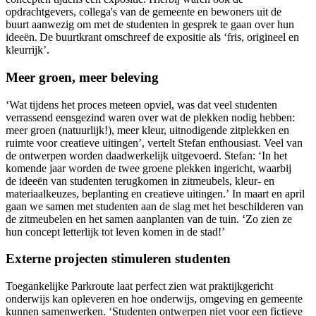
opdrachtgevers, collega's van de gemeente en bewoners uit de
buurt aanwezig om met de studenten in gesprek te gaan over hun
ideeën. De buurtkrant omschreef de expositie als ‘fris, origineel en
kleurrijk’.
Meer groen, meer beleving
‘Wat tijdens het proces meteen opviel, was dat veel studenten
verrassend eensgezind waren over wat de plekken nodig hebben:
meer groen (natuurlijk!), meer kleur, uitnodigende zitplekken en
ruimte voor creatieve uitingen’, vertelt Stefan enthousiast. Veel van
de ontwerpen worden daadwerkelijk uitgevoerd. Stefan: ‘In het
komende jaar worden de twee groene plekken ingericht, waarbij
de ideeën van studenten terugkomen in zitmeubels, kleur- en
materiaalkeuzes, beplanting en creatieve uitingen.’ In maart en april
gaan we samen met studenten aan de slag met het beschilderen van
de zitmeubelen en het samen aanplanten van de tuin. ‘Zo zien ze
hun concept letterlijk tot leven komen in de stad!’
Externe projecten stimuleren studenten
Toegankelijke Parkroute laat perfect zien wat praktijkgericht
onderwijs kan opleveren en hoe onderwijs, omgeving en gemeente
kunnen samenwerken. ‘Studenten ontwerpen niet voor een fictieve