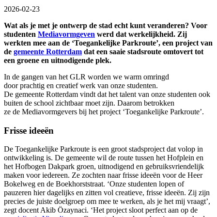
2026-02-23
Wat als je met je ontwerp de stad echt kunt veranderen? Voor
studenten
Mediavormgeven
werd dat werkelijkheid. Zij
werkten mee aan de ‘Toegankelijke Parkroute’, een project van
de
gemeente Rotterdam
dat een saaie stadsroute omtovert tot
een groene en uitnodigende plek.
In de gangen van het GLR worden we warm omringd
door prachtig en creatief werk van onze studenten.
De gemeente Rotterdam vindt dat het talent van onze studenten ook
buiten de school zichtbaar moet zijn. Daarom betrokken
ze de Mediavormgevers bij het project ‘Toegankelijke Parkroute’.
Frisse ideeën
De Toegankelijke Parkroute is een groot stadsproject dat volop in
ontwikkeling is. De gemeente wil de route tussen het Hofplein en
het Hofbogen Dakpark groen, uitnodigend en gebruiksvriendelijk
maken voor iedereen. Ze zochten naar frisse ideeën voor de Heer
Bokelweg en de Boekhorststraat. ‘Onze studenten lopen of
pauzeren hier dagelijks en zitten vol creatieve, frisse ideeën. Zij zijn
precies de juiste doelgroep om mee te werken, als je het mij vraagt’,
zegt docent Akib Özaynaci. ‘Het project sloot perfect aan op de