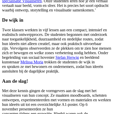
specialisatie Visualiseren
. Onze studenten leren hoe je een verhaal
vertaalt naar beeld, vorm en sfeer. Het is precies het soort opdracht
waarbij ontwerp, storytelling en visualisatie samenkomen.’
De wijk in
Twee klassen werkten in vijf lessen aan een compact, intensief en
realistisch ontwerpproces. De studenten begonnen met onderzoek
naar toegankelijkheid, duurzaamheid en stedelijke routes, zodat
hun ideeën niet alleen creatief, maar ook praktisch uitvoerbaar
zijn. Vervolgens observeerden ze de plekken om te zien hoe mensen
zich er bewegen en welke zones verbetering nodig hebben. Onder
begeleiding van sociaal hovenier
Stefan Herwig
en beeldend
kunstenaar
Melissa Moria
trokken de studenten de wijk in
en spraken ze met bewoners en ondernemers, zodat hun ideeën
aansluiten bij de dagelijkse praktijk.
Aan de slag!
Met deze kennis gingen de vormgevers aan de slag met het
visualiseren van hun concept. Ze maakten moodboards, schetsten
ontwerpen, experimenteerden met vormen en materialen en werkten
hun ideeën uit tot een overzichtelijke A1-poster. Op 6
november presenteerden ze hun
concepten tijdens een expositie. Hierbij waren ook de