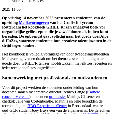
voor Alpe d’HuZes
2025-11-06
Op vrijdag 14 november 2025 presenteren studenten van de
opleiding
Mediavormgeven
van het Grafisch Lyceum
Rotterdam het kookboek GRILL’R: een smaakvol boek vol
toegankelijke grillrecepten die je zowel binnen als buiten kunt
bereiden. De opbrengst gaat volledig naar het goede doel Alpe
d’HuZes, waarmee studenten hun creatieve talent inzetten in de
strijd tegen kanker.
Het kookboek is volledig vormgegeven door tweedejaarsstudenten
Mediavormgeven en draait om het thema zes: een knipoog naar het
goede doel. GRILL’R telt zes hoofdstukken, met elk zes recepten en
ieder recept heeft zes ingrediënten.
Samenwerking met professionals en oud-studenten
Voor dit project werkten de studenten onder leiding van hun
docenten samen met creative director Remco Lange (
Carnero
concept + creatie
), docent en
grillmaster
Matthijs Clasener en
chefkok Jelle van Cortenberghe. Matthijs en Jelle bereidden de
recepten bij het
BBQ Experience Center
in Roosendaal, waarvan
oud-GLR-student Joey Buys één van de eigenaren is. De gerechten