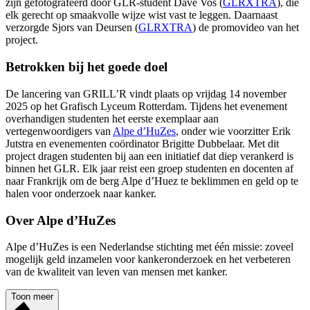
zijn gefotografeerd door GLR-student Dave Vos (
GLRXTRA
), die
elk gerecht op smaakvolle wijze wist vast te leggen. Daarnaast
verzorgde Sjors van Deursen (
GLRXTRA
) de promovideo van het
project.
Betrokken bij het goede doel
De lancering van GRILL’R vindt plaats op vrijdag 14 november
2025 op het Grafisch Lyceum Rotterdam. Tijdens het evenement
overhandigen studenten het eerste exemplaar aan
vertegenwoordigers van
Alpe d’HuZes
, onder wie voorzitter Erik
Jutstra en evenementen coördinator Brigitte Dubbelaar. Met dit
project dragen studenten bij aan een initiatief dat diep verankerd is
binnen het GLR. Elk jaar reist een groep studenten en docenten af
naar Frankrijk om de berg Alpe d’Huez te beklimmen en geld op te
halen voor onderzoek naar kanker.
Over Alpe d’HuZes
Alpe d’HuZes is een Nederlandse stichting met één missie: zoveel
mogelijk geld inzamelen voor kankeronderzoek en het verbeteren
van de kwaliteit van leven van mensen met kanker.
Toon meer